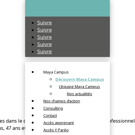
Suivre
Suivre
Suivre
Suivre
Suivre
Maya Campus
Découvrir Maya Campus
L’équipe Maya Campus
Nos actualités
Nos champs d’action
Consulting
Contact
 dans le domaine de la formation initiale et professionnelle
Accès apprenant
, 47 ans et 98 ans d’expérience respective.
Accès Y Paréo