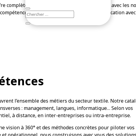
fre complète de formation et de conseil en phase avec les n
compétences » et un pied dans le monde de l’éducation avec «
étences
ent l’ensemble des métiers du secteur textile. Notre cata
ansverses : management, langues, informatique… Selon vos
el, à distance, en inter-entreprises ou intra-entreprise.
ne vision à 360° et des méthodes concrètes pour piloter vos
e et opérationnel, nous construisons avec vous des solution