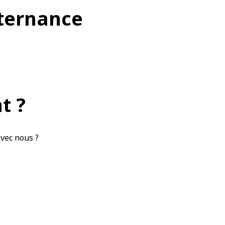
lternance
t ?
avec nous ?