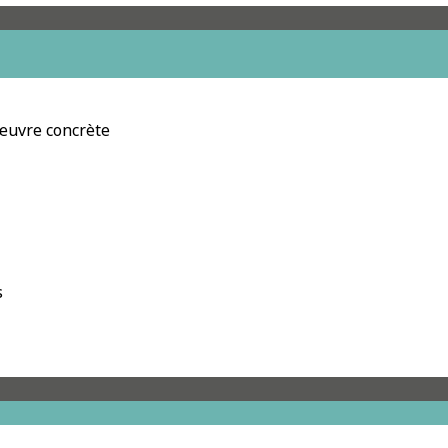
 œuvre concrète
s