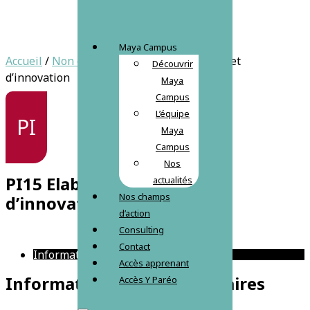
Maya Campus
Accueil
/
Non classé
/ PI15 Elaborer un projet
Découvrir
d’innovation
Maya
Campus
L’équipe
PI
Maya
Campus
Nos
PI15 Elaborer un projet
actualités
Nos champs
d’innovation
d’action
Consulting
Contact
Informations complémentaires
Accès apprenant
Informations complémentaires
Accès Y Paréo