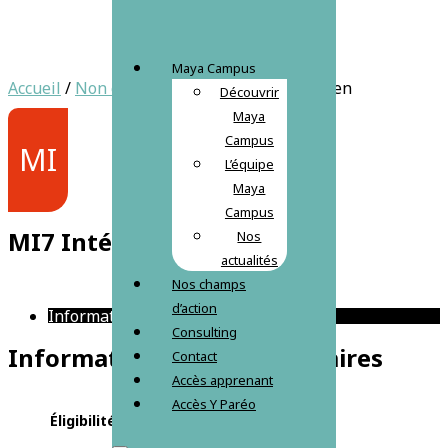
Maya Campus
Accueil
/
Non classé
/ MI7 Intégration du bien
Découvrir
Maya
Campus
MI
L’équipe
Maya
Campus
MI7 Intégration du bien
Nos
actualités
Nos champs
d’action
Informations complémentaires
Consulting
Informations complémentaires
Contact
Accès apprenant
Accès Y Paréo
Éligibilité CPF
Non éligible au CPF