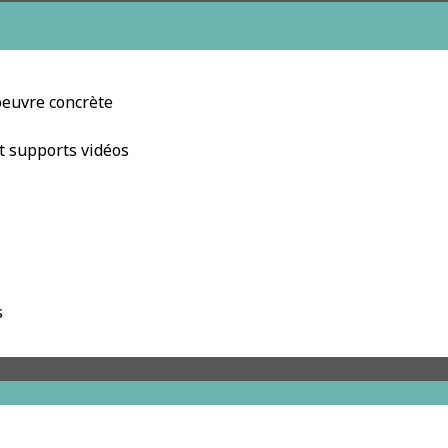
oeuvre concrète
et supports vidéos
s