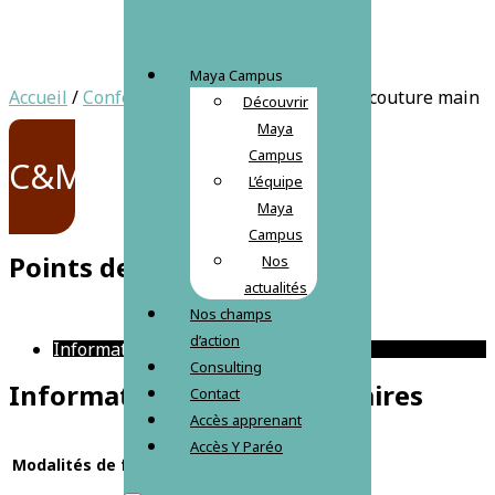
Maya Campus
Accueil
/
Confection et Montage
/ Points de couture main
Découvrir
Maya
Campus
C&M
L’équipe
Maya
Campus
Points de couture main
Nos
actualités
Nos champs
d’action
Informations complémentaires
Consulting
Informations complémentaires
Contact
Accès apprenant
Accès Y Paréo
Modalités de formation
Présentiel