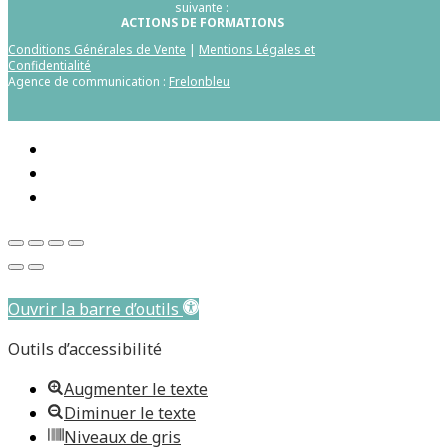
suivante :
ACTIONS DE FORMATIONS
Conditions Générales de Vente
|
Mentions Légales et
Confidentialité
Agence de communication :
Frelonbleu
Aller au contenu principal
Ouvrir la barre d’outils
Outils d’accessibilité
Augmenter le texte
Diminuer le texte
Niveaux de gris