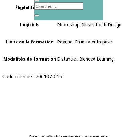
Éligibilité CPF
Non éligible au CPF
Logiciels
Photoshop, Illustrator, InDesign
Lieux de la formation
Roanne, En intra-entreprise
Modalités de formation
Distanciel, Blended Learning
Code interne : 706107-015
En inter effectif minimum 4 participants