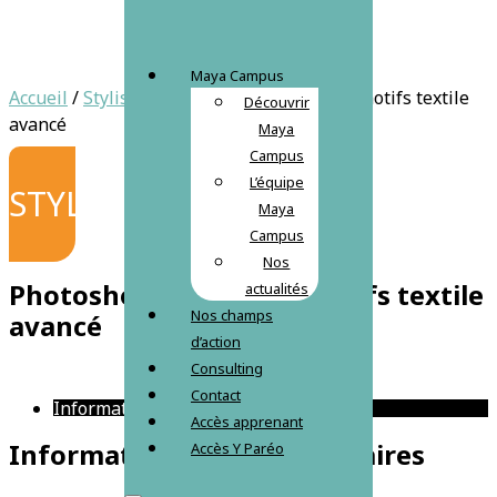
Maya Campus
Accueil
/
Stylisme
/ Photoshop – Mapping motifs textile
Découvrir
avancé
Maya
Campus
L’équipe
STYL
Maya
Campus
Nos
Photoshop – Mapping motifs textile
actualités
Nos champs
avancé
d’action
Consulting
Contact
Informations complémentaires
Accès apprenant
Informations complémentaires
Accès Y Paréo