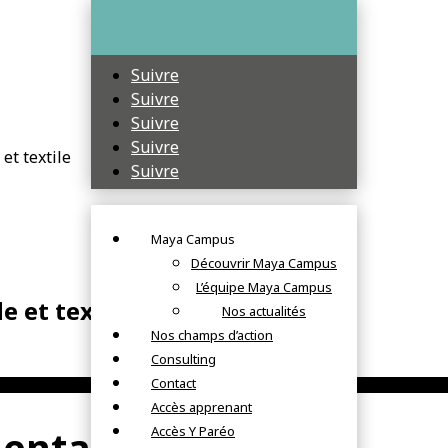
Suivre
Suivre
Suivre
Suivre
et textile
Suivre
Maya Campus
Découvrir Maya Campus
L’équipe Maya Campus
 et textile
Nos actualités
Nos champs d’action
Consulting
Contact
Accès apprenant
entaires
Accès Y Paréo