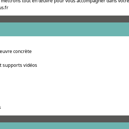
mettrons tout en œuvre pour vous accompagner dans votre p
s.fr
 œuvre concrète
et supports vidéos
s